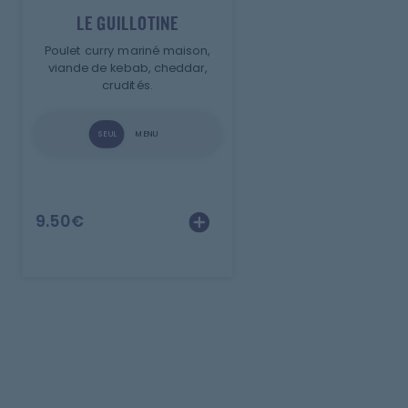
LE GUILLOTINE
Poulet curry mariné maison,
viande de kebab, cheddar,
crudités.
SEUL
MENU
9.50
€