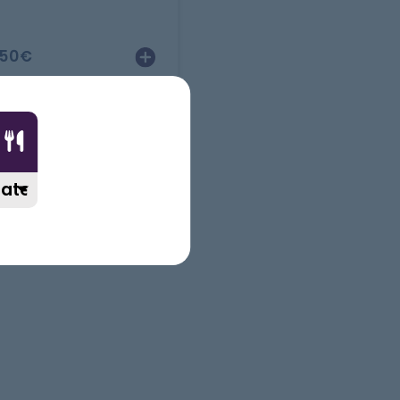
.50
€