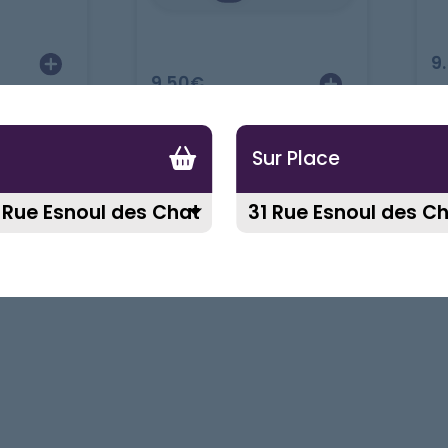
9
9.50
€
Sur Place