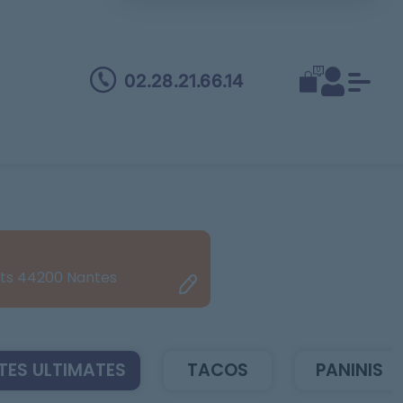
0
02.28.21.66.14
ets 44200 Nantes
TES ULTIMATES
TACOS
PANINIS