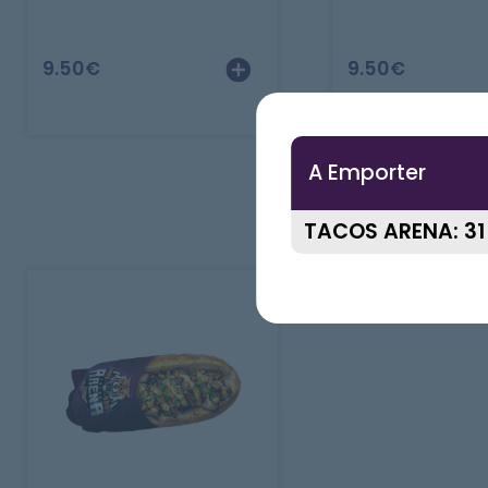
9.50
€
9.50
€
A Emporter