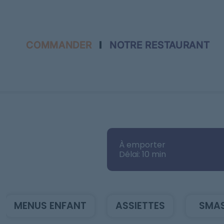
COMMANDER
NOTRE RESTAURANT
Accueil
Allergènes
À emporter
Charte Qualité
Délai: 10 min
C.G.V
Contact
MENUS ENFANT
ASSIETTES
SMA
Mentions Légales