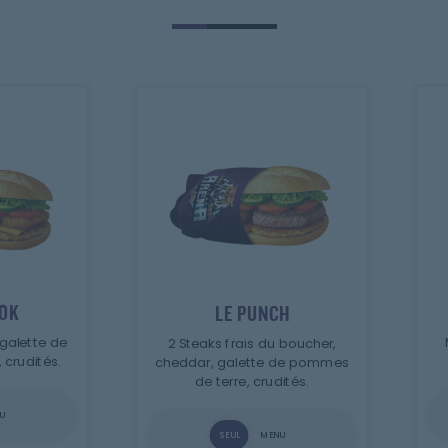
OK
LE PUNCH
galette de
2 Steaks frais du boucher,
crudités.
cheddar, galette de pommes
de terre, crudités.
U
SEUL
MENU