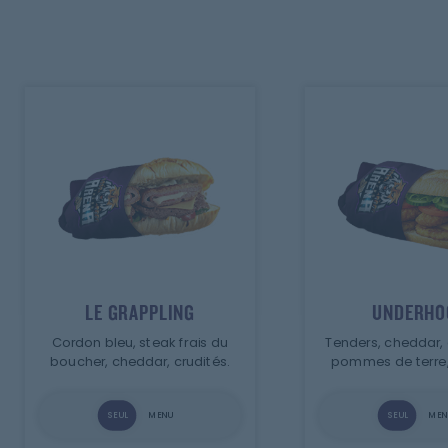
Mobile
Programme De Fidélité
Avis
Mon Compte
Notre Restaurant
Zones de Livraison
LE GRAPPLING
UNDERHO
Cordon bleu, steak frais du
Tenders, cheddar, 
boucher, cheddar, crudités.
pommes de terre, 
SEUL
MENU
SEUL
MEN