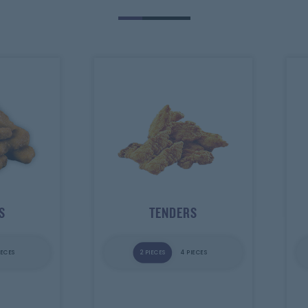
S
TENDERS
IECES
2 PIECES
4 PIECES