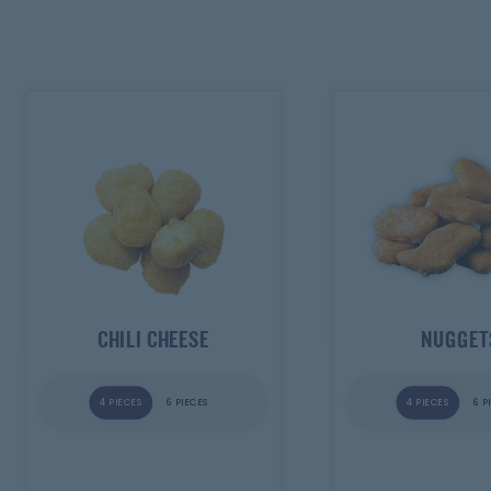
Mobile
Programme De Fidélité
Avis
Mon Compte
Notre Restaurant
Zones de Livraison
CHILI CHEESE
NUGGET
4 PIECES
6 PIECES
4 PIECES
6 P