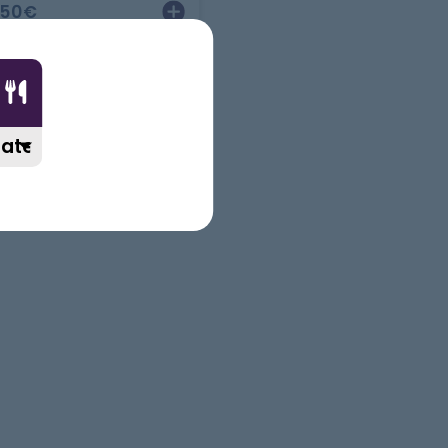
.50
€