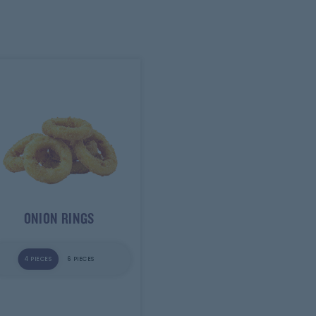
ONION RINGS
4 PIECES
6 PIECES