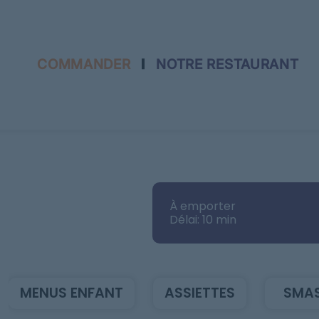
COMMANDER
NOTRE RESTAURANT
Accueil
Allergènes
À emporter
Charte Qualité
Délai: 10 min
C.G.V
Contact
MENUS ENFANT
ASSIETTES
SMA
Mentions Légales