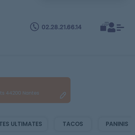
0
02.28.21.66.14
ets 44200 Nantes
TES ULTIMATES
TACOS
PANINIS