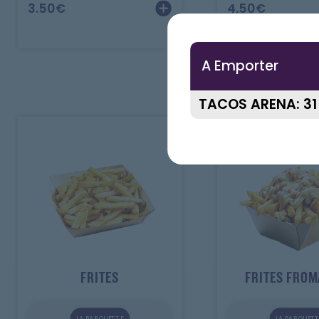
3.50
€
4.50
€
A Emporter
FRITES
FRITES FRO
LA BARQUETTE
LA BARQUETT