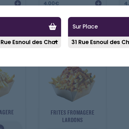
4.00
€
4
Sur Place
MAGERE
FRITES FROMAGERE
LARDONS
E